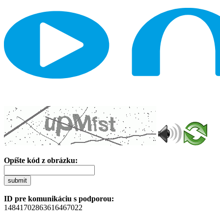
Opíšte kód z obrázku:
submit
ID pre komunikáciu s podporou:
14841702863616467022