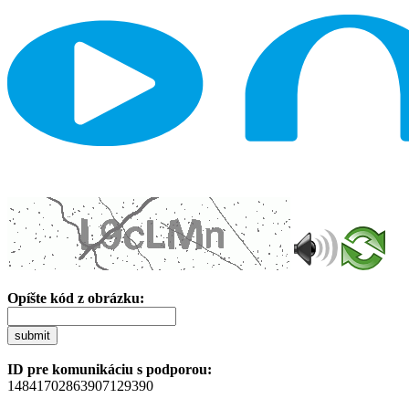
Opíšte kód z obrázku:
submit
ID pre komunikáciu s podporou:
14841702863907129390