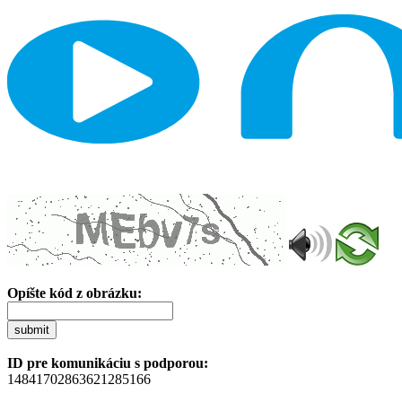
Opíšte kód z obrázku:
submit
ID pre komunikáciu s podporou:
14841702863621285166