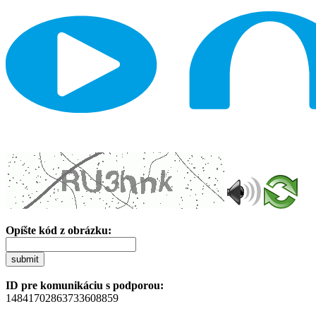
Opíšte kód z obrázku:
submit
ID pre komunikáciu s podporou:
14841702863733608859