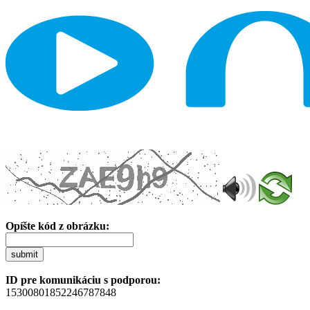
Opíšte kód z obrázku:
submit
ID pre komunikáciu s podporou:
15300801852246787848