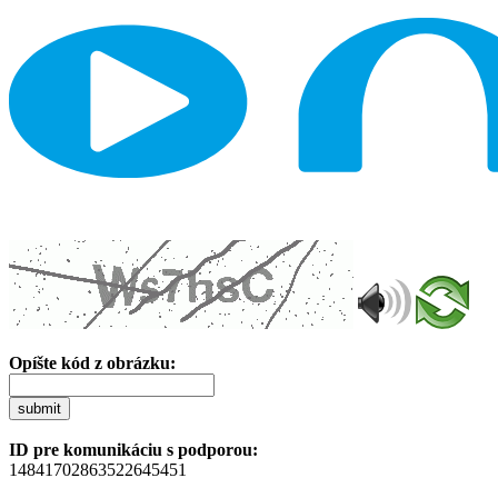
Opíšte kód z obrázku:
submit
ID pre komunikáciu s podporou:
14841702863522645451