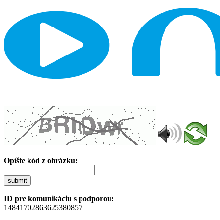
Opíšte kód z obrázku:
submit
ID pre komunikáciu s podporou:
14841702863625380857