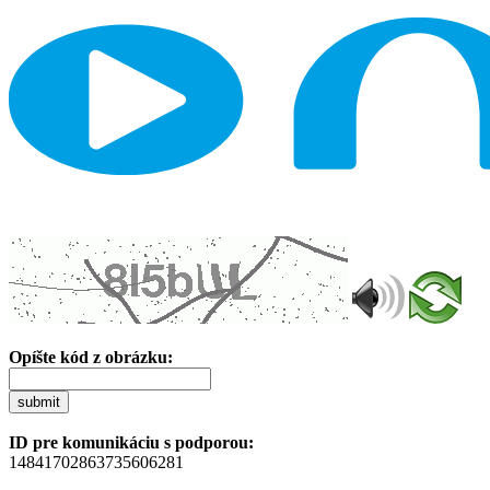
Opíšte kód z obrázku:
submit
ID pre komunikáciu s podporou:
14841702863735606281