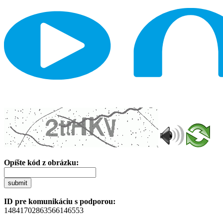
Opíšte kód z obrázku:
submit
ID pre komunikáciu s podporou:
14841702863566146553