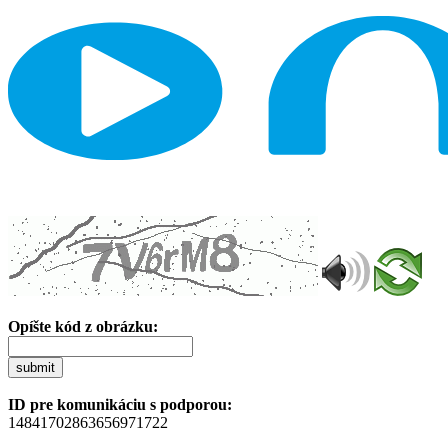
Opíšte kód z obrázku:
submit
ID pre komunikáciu s podporou:
14841702863656971722