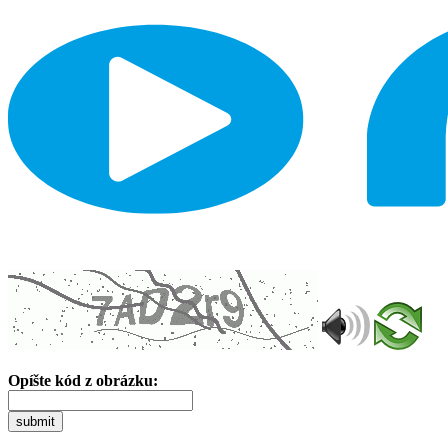
Opíšte kód z obrázku:
submit