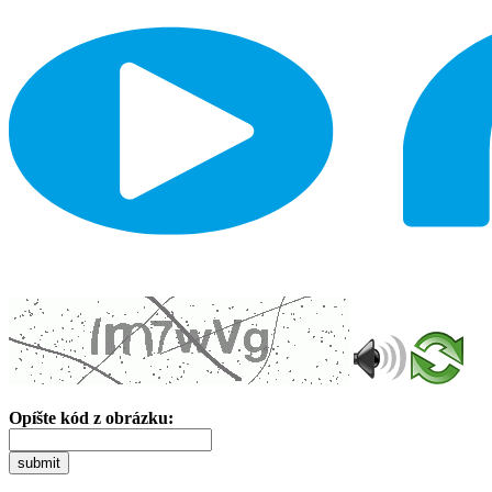
Opíšte kód z obrázku:
submit