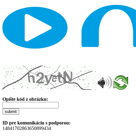
Opíšte kód z obrázku:
submit
ID pre komunikáciu s podporou:
14841702863650899434