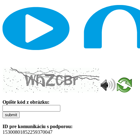
Opíšte kód z obrázku:
submit
ID pre komunikáciu s podporou:
15300801852259370047