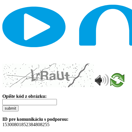
Opíšte kód z obrázku:
submit
ID pre komunikáciu s podporou:
15300801852384808255