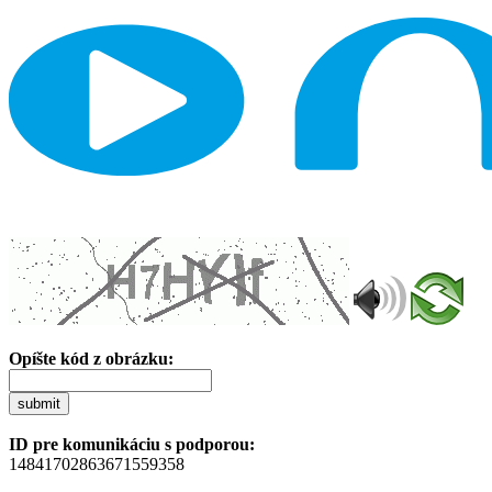
Opíšte kód z obrázku:
submit
ID pre komunikáciu s podporou:
14841702863671559358