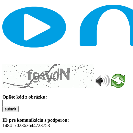
Opíšte kód z obrázku:
submit
ID pre komunikáciu s podporou:
14841702863644723753