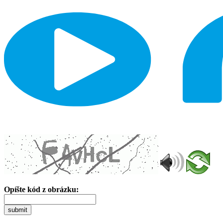
Opíšte kód z obrázku:
submit