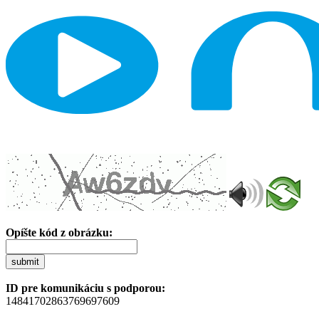
Opíšte kód z obrázku:
submit
ID pre komunikáciu s podporou:
14841702863769697609