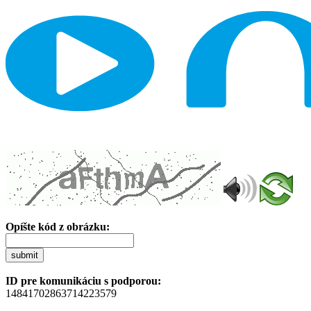
Opíšte kód z obrázku:
submit
ID pre komunikáciu s podporou:
14841702863714223579