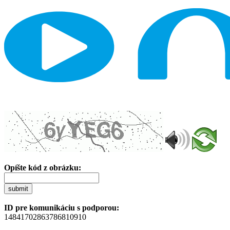
Opíšte kód z obrázku:
submit
ID pre komunikáciu s podporou:
14841702863786810910