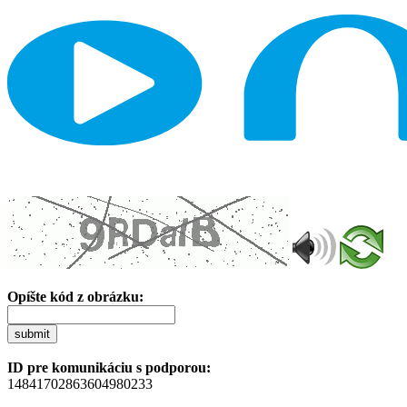
Opíšte kód z obrázku:
submit
ID pre komunikáciu s podporou:
14841702863604980233