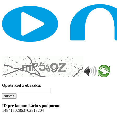
Opíšte kód z obrázku:
submit
ID pre komunikáciu s podporou:
14841702863762818204