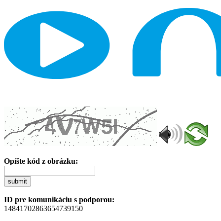
Opíšte kód z obrázku:
submit
ID pre komunikáciu s podporou:
14841702863654739150