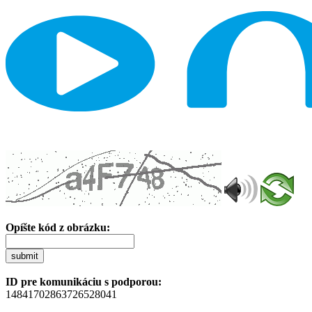
Opíšte kód z obrázku:
submit
ID pre komunikáciu s podporou:
14841702863726528041