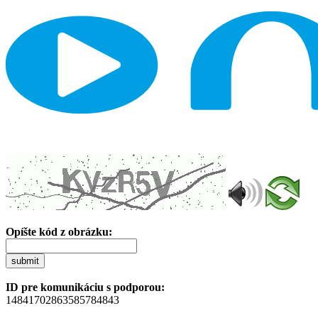
Opíšte kód z obrázku:
submit
ID pre komunikáciu s podporou:
14841702863585784843