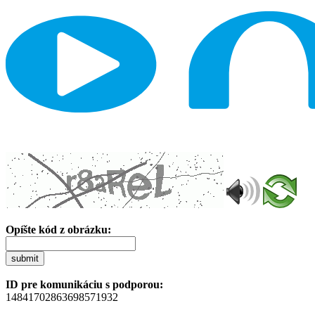
Opíšte kód z obrázku:
submit
ID pre komunikáciu s podporou:
14841702863698571932