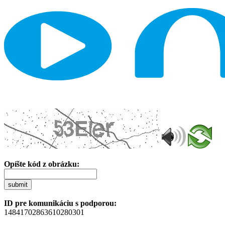
Opíšte kód z obrázku:
submit
ID pre komunikáciu s podporou:
14841702863610280301