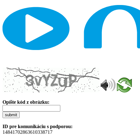
Opíšte kód z obrázku:
submit
ID pre komunikáciu s podporou:
14841702863610338717