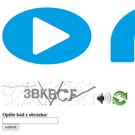
Opíšte kód z obrázku:
submit