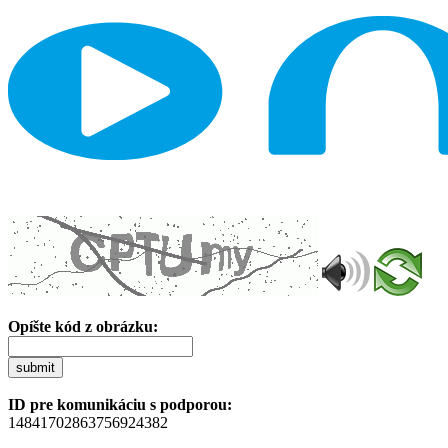
Opíšte kód z obrázku:
submit
ID pre komunikáciu s podporou:
14841702863756924382