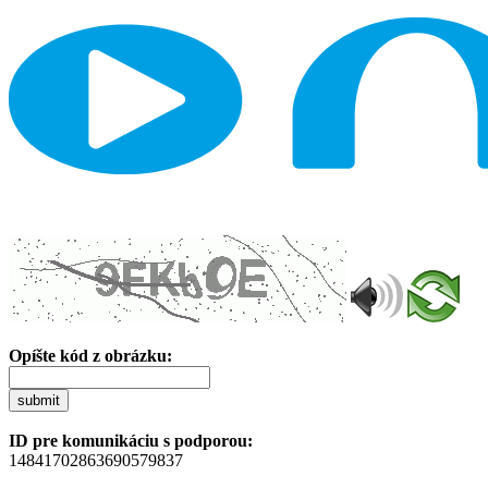
Opíšte kód z obrázku:
submit
ID pre komunikáciu s podporou:
14841702863690579837