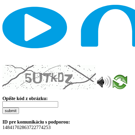
Opíšte kód z obrázku:
submit
ID pre komunikáciu s podporou:
14841702863722774253