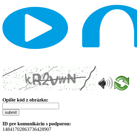
Opíšte kód z obrázku:
submit
ID pre komunikáciu s podporou:
14841702863736428907