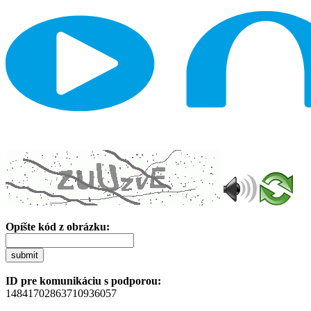
Opíšte kód z obrázku:
submit
ID pre komunikáciu s podporou:
14841702863710936057