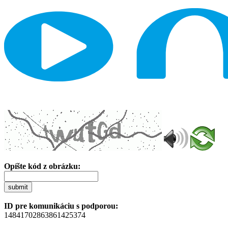
Opíšte kód z obrázku:
submit
ID pre komunikáciu s podporou:
14841702863861425374