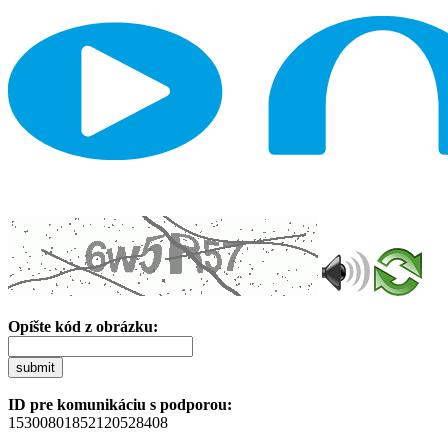
Opíšte kód z obrázku:
submit
ID pre komunikáciu s podporou:
15300801852120528408