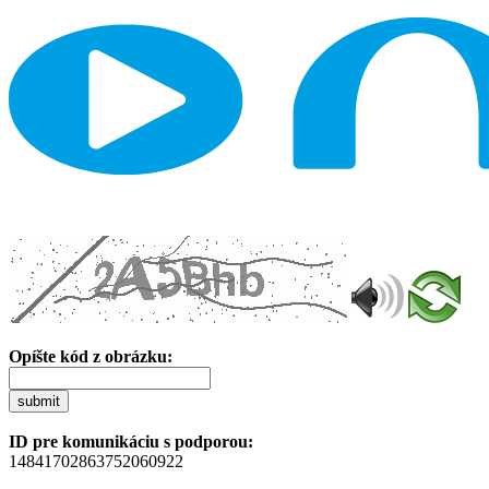
Opíšte kód z obrázku:
submit
ID pre komunikáciu s podporou:
14841702863752060922