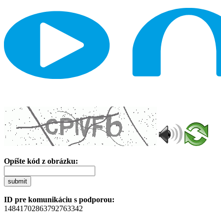
Opíšte kód z obrázku:
submit
ID pre komunikáciu s podporou:
14841702863792763342