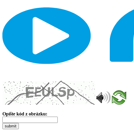
Opíšte kód z obrázku:
submit