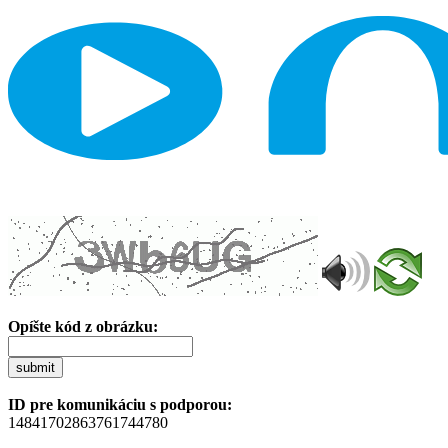
Opíšte kód z obrázku:
submit
ID pre komunikáciu s podporou:
14841702863761744780