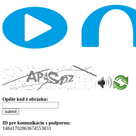
Opíšte kód z obrázku:
submit
ID pre komunikáciu s podporou:
14841702863674553833