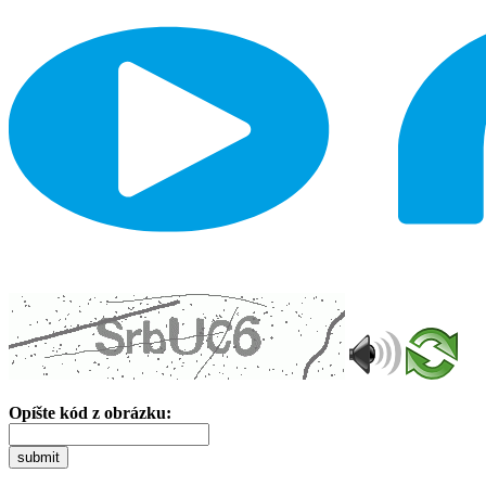
Opíšte kód z obrázku:
submit