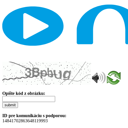
Opíšte kód z obrázku:
submit
ID pre komunikáciu s podporou:
14841702863648119993