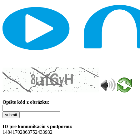
Opíšte kód z obrázku:
submit
ID pre komunikáciu s podporou:
14841702863752433932