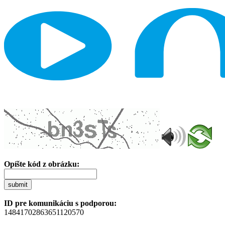
Opíšte kód z obrázku:
submit
ID pre komunikáciu s podporou:
14841702863651120570