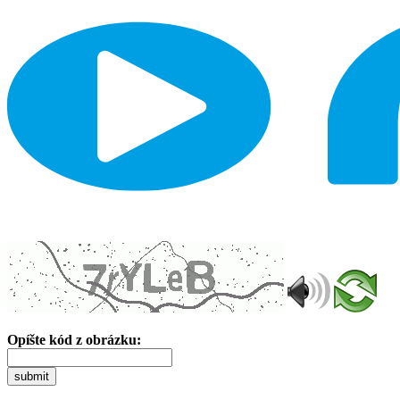
Opíšte kód z obrázku:
submit