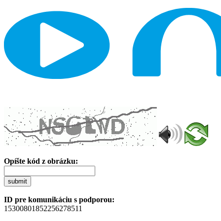
Opíšte kód z obrázku:
submit
ID pre komunikáciu s podporou:
15300801852256278511