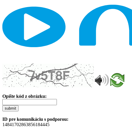
Opíšte kód z obrázku:
submit
ID pre komunikáciu s podporou:
14841702863856184445