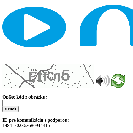
Opíšte kód z obrázku:
submit
ID pre komunikáciu s podporou:
14841702863680944315